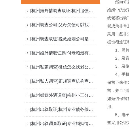
然而许多取
婚姻中的受
[杭州婚外情调查取证]杭州追债公司怎么向合作伙伴要尾款？
或老婆出轨
[杭州调查公司]父母欠债可以找子女要钱吗？
就成为非常
采用一些非
[杭州调查取证]挽救婚姻公司是怎么修复夫妻感情的?
据也很难证
1、照片：
[杭州婚外情取证]对付老赖最有效的方法
2、录音：
3、录像：
[杭州私家调查]微信怎么找老公出轨证据？
4、手机短
[杭州私人调查]正规调查机构查婚外情费用
保留下来作
留，并且可
[杭州婚姻外遇调查]杭州小三分离公司有用吗？
如短信保留
用。
[杭州出轨取证]杭州专业债务催收：怎么合法催债？
5、电子邮
些采用公证
[杭州出轨调查取证]专业婚姻情感咨询：为什么原配斗不过小三？