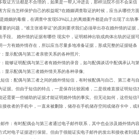
证方法都是不合理的，如果是一帮人冲进去，那样法院不但不会采信，
害方应当怎样保护自己的权益呢?在婚姻调查取证的时候，应当从哪些方面入
”是婚姻的毒瘤，在调查中发现53%以上的离婚案件都是由于出现了
出轨事
重要的问题，“谁主张谁举证”的原则要求我们必须举出存在婚外情的证据
法手段。 婚外情的证据有哪些 现实中，证明精神
出轨或肉体出轨
的证据
明一方有婚外情存在，所以应当尽量多地准备证据，形成完整的证据链条
显示配偶与第三者亲密关系的各种照片;
能够证明配偶与第三者有婚外情的录音，如与配偶谈话中配偶承认与第
显示配偶与第三者婚外情关系的各种录像;
信：配偶与第三者之间的婚外情短信，有时候配偶与自己、第三者与自
为证据。但由于短信的特点，一是保存比较困难，二是很难直接证明短信
能还需要一些辅助的证据才能证明婚外情的事实。但无论如何，这些短信
在接收者的手机中，一直未被删除，储存在手机储存空间或储存卡中，或
件：有时配偶会与第三者通过电子邮件联系，其中也会涉及婚外情内容
方式对电子证据进行保留。但由于很能证实电子邮件的发出和接收者到底