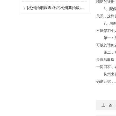
辅助的证据
[杭州婚姻调查取证]杭州离婚取证公司答出轨聊天记录有效吗？
6、配偶和
关系，这样
7、周围邻
不能侵犯个
第一：受害
可以的话你
第二：受害
是非法取得
一同回家，
杭州出轨调
确凿证据，
上一篇：