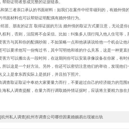
，帮助证明者形成完整的证据链条。
第三者亲口承认的书面材料：如我们在案件中经常碰到的，有婚外情的
的书面材料也可以帮助证明配偶有婚外情行为。
居、朋友的证言 取得证据的方法 婚外情的取证方式要注意，无论是你
人权利，否则，法院将不会采信。比如：纠集多人强行闯入他人住宅等，
方与其和你的配偶吵闹，不如策略一点和他谈谈说给他一个机会让他承
还可以要求他写一份悔过书，其中写明他和谁的什么关系，这是一种更直
方可以搬出去一段时间，在这期间你可以安装录像设备在你家，有时候
，所以这是一个好方法。另外，你还可以密切注意他们的举动，发现他们
名义上是拿东西实际上是抓奸，并且拍下照片。
查取证取证中奉劝大家要量力而行，不要超过自己的经济能力的范围或
上海私人调查提醒，在量力而行调取婚外情证据时，应该将主要精力放在
[杭州私人调查]杭州市调查公司哪些因素婚姻易出现被出轨