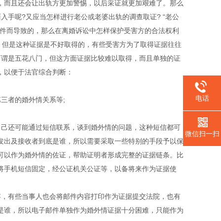
而且还会让出轨方更加警惕，以后采证就更加艰难了。那么
手呢?又应当怎样进行老公或老婆出轨的调查取证? “
老公
件
而导致的，那么在离婚诉讼中怎样保护受害方的合法权利
，但是这种证据是不好取得的，有些受害方为了取得证据往往
可谓是五花八门，但这方面证据比较难以取得，而且单独的证
，以便于法官综合判断：
电话
三者的婚外情关系等;
己还可能通过短信联系，谈到婚外情的问题，这种短信都可
微信扫一扫
发出及接收者到底是谁，所以需要采取一些特别的手段予以保
可以作为婚外情的佐证，帮助证明者形成完整的证据链条。比
将手机短信固定，经公证机关公证等，以备将来作为证据使
，有些当事人也会将邮件内容打印作为证据提交法院，也有
是谁，所以电子邮件单独作为婚外情证据十分困难，只能作为