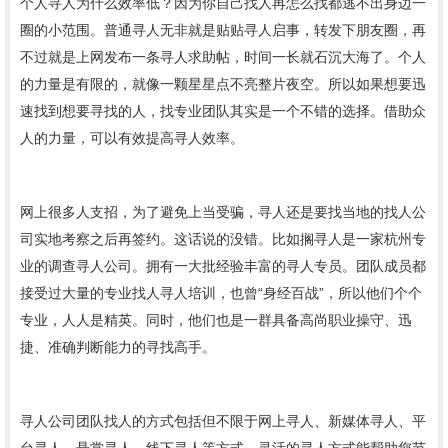
个人寻人为什么效率低？因为你自己找人再怎么找都逃不出身边一
圈的小范围。
普通寻人无非就是贴贴寻人启事，转发下朋友圈，再
不过就是上网发布一条寻人求助帖，时间一长就石沉大海了。个人
的力量是有限的，
就像一颗星星点不亮整片夜空。所以如果想要迅
速找到想要寻找的人，找专业团队
其实是一个不错的选择
。借助众
人的力量，可以有效提高寻人效率。
网上很多人支招，为了避免上当受骗，寻人还是要找当地的找人公
司实地考察之后再签约。这话说的没错。比如
搁寻人是一家杭州专
业的
调查
寻人公司。拥有一大批经验丰富的寻人专员。团队成员都
接受过大量的专业找人寻人培训，也曾
“
身经百战
”
，所以他们个个
专业，人人是精英。同时，他们也是一群具备高尚职业操守、迅
捷、准确判断能力的寻找高手。
寻人公司团队找人的方式
包括但不限于网上寻人、新媒体寻人、平