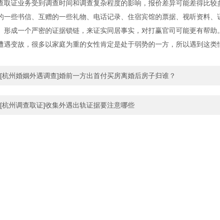
查取证业务受到调查时间和调查复杂程度的影响，报价差异可能差得比较
的一些书信、互赠的一些礼物、电话记录、住宿宾馆的票据、视听资料、证
。形成一个严密的证据锁链，来证实同居事实，对打赢官司可能更有帮助
遭遇变故，很多以家庭为重的女性肯定是处于弱势的一方，所以遇到这类
[杭州婚姻外遇调查]婚前一方出首付买房离婚后房子归谁？
[杭州调查取证]收集外遇出轨证据要注意哪些