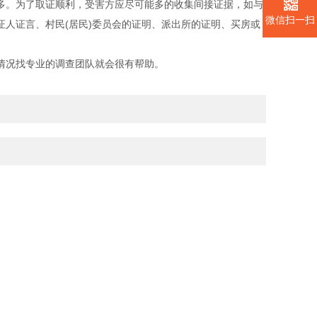
多。为了取证顺利，受害方应尽可能多的收集间接证据，如与
微信扫一扫
人证言、村民(居民)委员会的证明、派出所的证明、买房或
。
情况找专业的调查团队就会很有帮助。