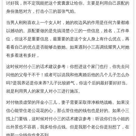
讨好我，所不定我能把这个窝囊废让给你。主要是利用自己原配的
身份激怒对方，打击小三的嚣张气焰。
当男人刚刚喜欢上一个女人时，她的枕边风的作用是任何力量都难
以撼动的。原配要做的是先搞清楚小三的一些信息，姓名，工作单
位，但这不是重要信息，最重要的是这个女人身上有什么优点，再
看看自己的优点是否能够击败她。如果遇到小三高调炫耀男人对她
有多着迷有多好，
这时候对付小三的话术建议参考：你想进这个家门也行，你先去问
问他的父母干不干！或者可以说我和他离婚后他的几个儿子怎么办
吗
?
是我养还是你来养
?
儿子比较娇气，你这个后妈最好要好好当。
就是利用男人的家里人对小三进行施压。
对付物质虚荣的拜金小三儿，妻子需要采取弹净粮绝战略。如果没
信心能管住老公花花的心，那么管住他的钱包也是好的。如果小三
找上门要钱，这时候对付小三的话术建议参考：听说你们当小姐的
出外景也不容易，我多给你点钱。但是我那个老公你是别想了，在
他那一分钱你也拿不到。