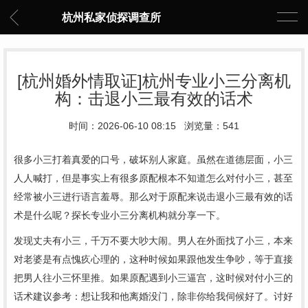
杭州私家侦探调查所
[杭州婚外情取证]杭州专业小三分离机
构：击退小三最有效的话术
时间：2026-06-10 08:15 浏览量：541
很多小三打着真爱的口号，破坏别人家庭。虽然在道德层面，小三
人人喊打，但是事实上有很多原配根本不知道怎么对付小三，甚至
经常被小三进行语言羞辱。那么对于原配来说击退小三最有效的话
术是什么呢？
探长
专业小三分离机构就分享一下。
发现丈夫有小三，千万不要大吵大闹。男人在外面找了小三，本来
对老婆是有点愧疚心理的，这种时候如果跟他发生争吵，等于直接
把男人往小三怀里推。如果原配遇到小三逼宫，这时候对付小三的
话术建议参考：想让我和他离婚没门，除非你给我伺候好了。讨好